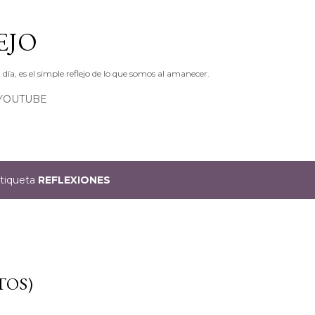
Ir al contenido principal
EJO
ía, es el simple reflejo de lo que somos al amanecer.
YOUTUBE
etiqueta
REFLEXIONES
TOS)