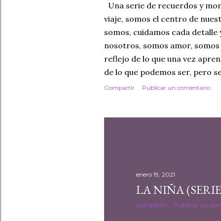
d
Una serie de recuerdos y mom
viaje, somos el centro de nuest
a
somos, cuidamos cada detalle 
s
nosotros, somos amor, somos 
reflejo de lo que una vez apr
de lo que podemos ser, pero s
Compartir
Publicar un comentario
enero 19, 2021
LA NIÑA (SERI
Compartir
Publicar un com