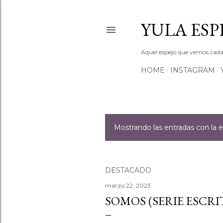
YULA ESP
Aquel espejo que vemos cada d
HOME
INSTAGRAM
Mostrando las entradas con la 
E
n
t
DESTACADO
marzo 22, 2023
r
SOMOS (SERIE ESCRI
a