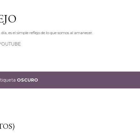
Ir al contenido principal
EJO
ía, es el simple reflejo de lo que somos al amanecer.
YOUTUBE
etiqueta
OSCURO
TOS)