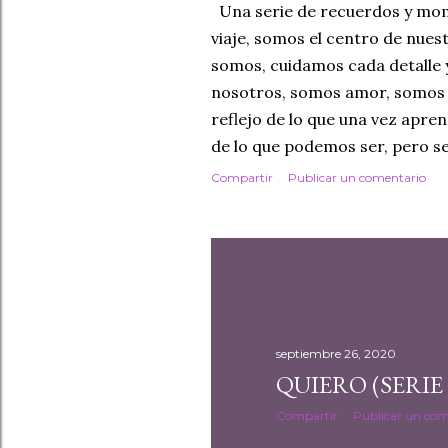
d
Una serie de recuerdos y mom
viaje, somos el centro de nuest
a
somos, cuidamos cada detalle 
s
nosotros, somos amor, somos 
reflejo de lo que una vez apr
de lo que podemos ser, pero s
Compartir
Publicar un comentario
septiembre 26, 2020
QUIERO (SERIE
Compartir
Publicar un com