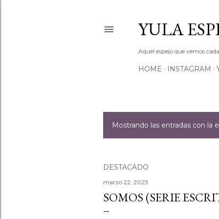
YULA ESP
Aquel espejo que vemos cada d
HOME
INSTAGRAM
Mostrando las entradas con la 
E
n
t
DESTACADO
marzo 22, 2023
r
SOMOS (SERIE ESCRI
a