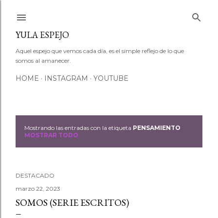
Ir al contenido principal
YULA ESPEJO
Aquel espejo que vemos cada día, es el simple reflejo de lo que
somos al amanecer.
HOME
INSTAGRAM
YOUTUBE
Mostrando las entradas con la etiqueta
PENSAMIENTO
E
MOSTRAR TODO
n
t
DESTACADO
r
marzo 22, 2023
SOMOS (SERIE ESCRITOS)
a