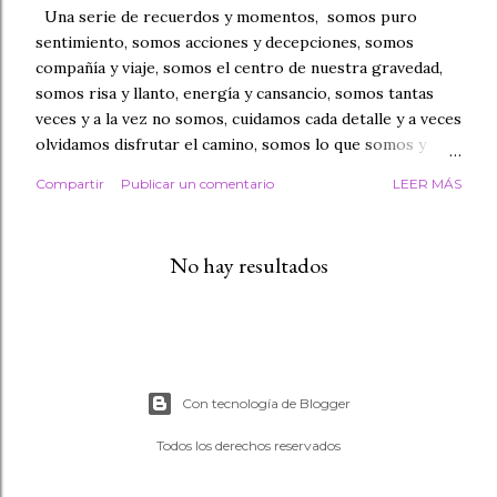
Una serie de recuerdos y momentos, somos puro
d
sentimiento, somos acciones y decepciones, somos
a
compañía y viaje, somos el centro de nuestra gravedad,
somos risa y llanto, energía y cansancio, somos tantas
s
veces y a la vez no somos, cuidamos cada detalle y a veces
olvidamos disfrutar el camino, somos lo que somos y
todo depende de nosotros, somos amor, somos paz y
Compartir
Publicar un comentario
LEER MÁS
tormenta, somos tan humanos que a veces olvidamos la
humanidad, somos un reflejo de lo que una vez
aprendimos y soñamos, somos capaces e incapaces, pero
No hay resultados
somos suficientes... Somos lo mejor de lo que podemos
ser, pero seguramente podríamos ser aún mejor... Somos
vida! Somos todo. Yula 💜
Con tecnología de Blogger
Todos los derechos reservados